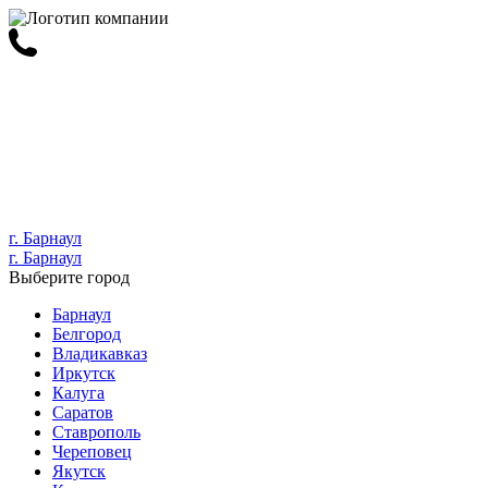
г. Барнаул
г. Барнаул
Выберите город
Барнаул
Белгород
Владикавказ
Иркутск
Калуга
Саратов
Ставрополь
Череповец
Якутск