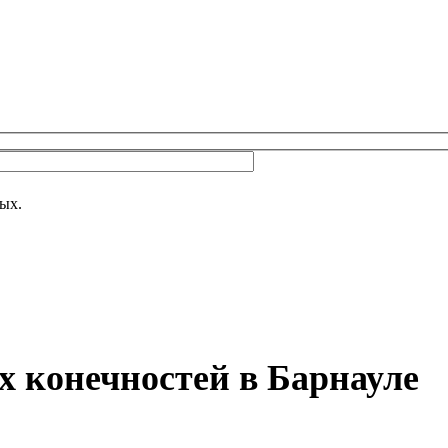
 поле пустым.
Оставьте это поле пустым.
ых.
 конечностей в Барнауле