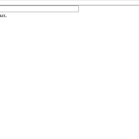
 поле пустым.
Оставьте это поле пустым.
ых.