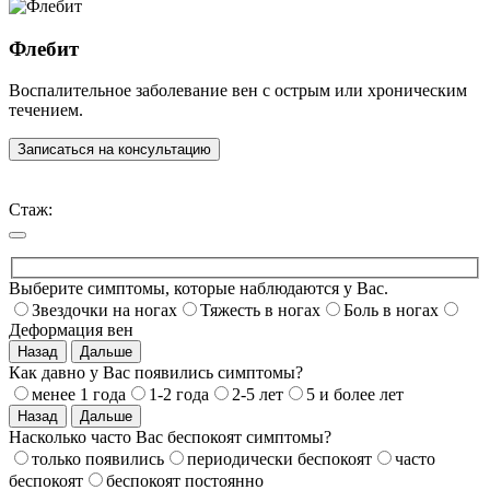
Флебит
Воспалительное заболевание вен с острым или хроническим
течением.
Записаться на консультацию
Стаж:
Выберите симптомы, которые наблюдаются у Вас.
Звездочки на ногах
Тяжесть в ногах
Боль в ногах
Деформация вен
Назад
Дальше
Как давно у Вас появились симптомы?
менее 1 года
1-2 года
2-5 лет
5 и более лет
Назад
Дальше
Насколько часто Вас беспокоят симптомы?
только появились
периодически беспокоят
часто
беспокоят
беспокоят постоянно