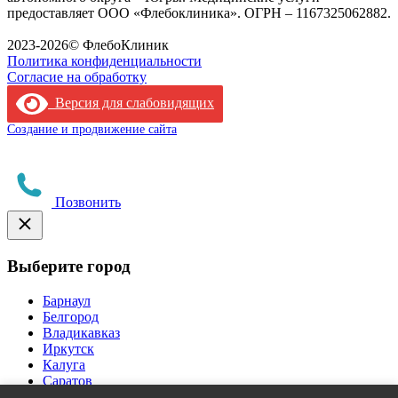
предоставляет ООО «Флебоклиника». ОГРН – 1167325062882.
Лицензия филиала
2023-2026© ФлебоКлиник
Политика конфиденциальности
Согласие на обработку
Версия для слабовидящих
Создание и продвижение сайта
Позвонить
Выберите город
Барнаул
Белгород
Владикавказ
Иркутск
Калуга
Саратов
Ставрополь