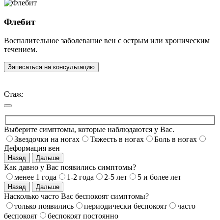
Флебит
Воспалительное заболевание вен с острым или хроническим
течением.
Записаться на консультацию
Стаж:
Выберите симптомы, которые наблюдаются у Вас.
Звездочки на ногах
Тяжесть в ногах
Боль в ногах
Деформация вен
Назад
Дальше
Как давно у Вас появились симптомы?
менее 1 года
1-2 года
2-5 лет
5 и более лет
Назад
Дальше
Насколько часто Вас беспокоят симптомы?
только появились
периодически беспокоят
часто
беспокоят
беспокоят постоянно