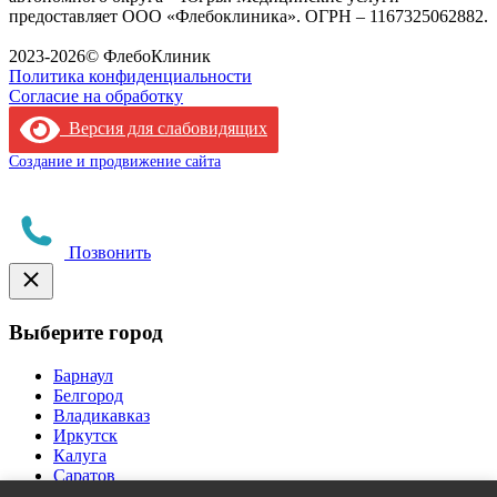
предоставляет ООО «Флебоклиника». ОГРН – 1167325062882.
Лицензия филиала
2023-2026© ФлебоКлиник
Политика конфиденциальности
Согласие на обработку
Версия для слабовидящих
Создание и продвижение сайта
Позвонить
Выберите город
Барнаул
Белгород
Владикавказ
Иркутск
Калуга
Саратов
Ставрополь