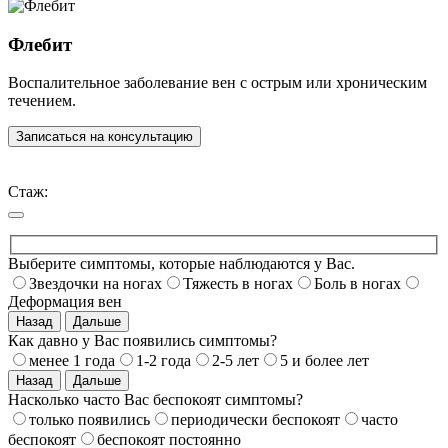
Флебит
Воспалительное заболевание вен с острым или хроническим
течением.
Записаться на консультацию
Стаж:
Выберите симптомы, которые наблюдаются у Вас.
Звездочки на ногах
Тяжесть в ногах
Боль в ногах
Деформация вен
Назад
Дальше
Как давно у Вас появились симптомы?
менее 1 года
1-2 года
2-5 лет
5 и более лет
Назад
Дальше
Насколько часто Вас беспокоят симптомы?
только появились
периодически беспокоят
часто
беспокоят
беспокоят постоянно