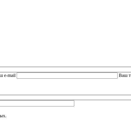
ш e-mail
Ваш 
 поле пустым.
Оставьте это поле пустым.
ых.