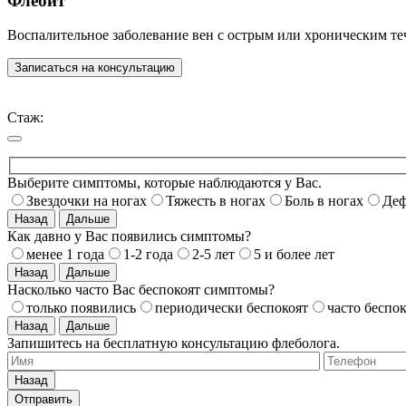
Флебит
Воспалительное заболевание вен с острым или хроническим те
Записаться на консультацию
Стаж:
Выберите симптомы, которые наблюдаются у Вас.
Звездочки на ногах
Тяжесть в ногах
Боль в ногах
Деф
Назад
Дальше
Как давно у Вас появились симптомы?
менее 1 года
1-2 года
2-5 лет
5 и более лет
Назад
Дальше
Насколько часто Вас беспокоят симптомы?
только появились
периодически беспокоят
часто беспо
Назад
Дальше
Запишитесь на бесплатную консультацию флеболога.
Назад