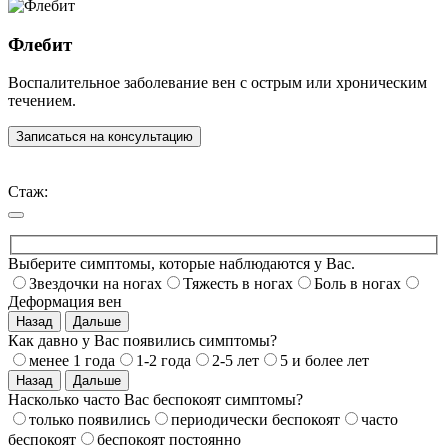
Флебит
Воспалительное заболевание вен с острым или хроническим
течением.
Записаться на консультацию
Стаж:
Выберите симптомы, которые наблюдаются у Вас.
Звездочки на ногах
Тяжесть в ногах
Боль в ногах
Деформация вен
Назад
Дальше
Как давно у Вас появились симптомы?
менее 1 года
1-2 года
2-5 лет
5 и более лет
Назад
Дальше
Насколько часто Вас беспокоят симптомы?
только появились
периодически беспокоят
часто
беспокоят
беспокоят постоянно