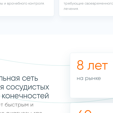
ы и врачебного контроля.
требующие своевременног
лечения.
8 лет
ьная сеть
на рынке
ия сосудистых
 конечностей
ет быстрым и