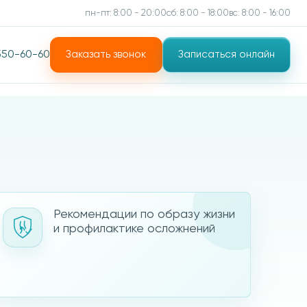
пн-пт: 8:00 - 20:00
сб: 8:00 - 18:00
вс: 8:00 - 16:00
 550-60-60
Заказать звонок
Записаться онлайн
колов Алексей Алексеевич.
ач-флеболог, сосудистый хирург (ангиохирург),
ач УЗД
аж 10 лет
Рекомендации по образу жизни
и профилактике осложнений