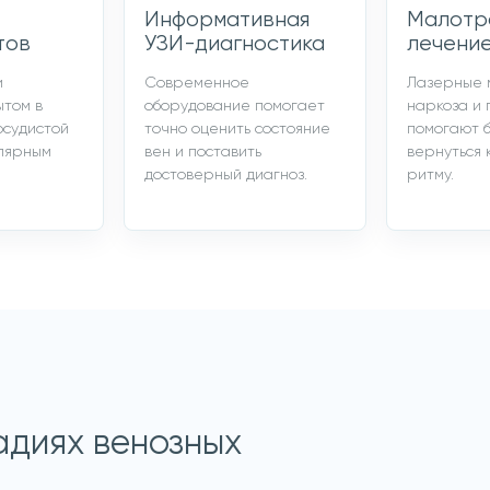
Информативная
Малотр
тов
УЗИ-диагностика
лечени
и
Современное
Лазерные 
ытом в
оборудование помогает
наркоза и 
осудистой
точно оценить состояние
помогают 
улярным
вен и поставить
вернуться 
достоверный диагноз.
ритму.
адиях венозных