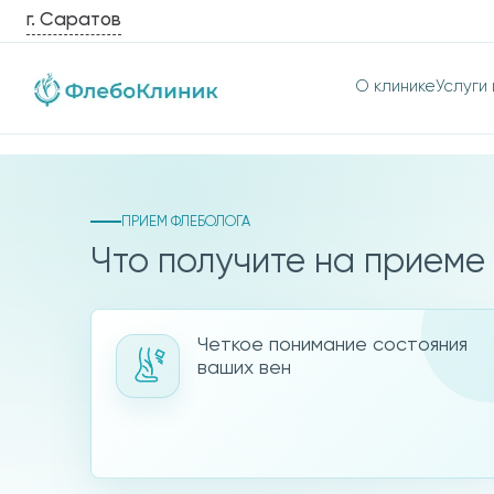
г. Саратов
О клинике
Услуги 
Комплексная диагностика вар
Возьмите
ПРИЕМ ФЛЕБОЛОГА
Что получите на приеме
здоровье 
под контр
Четкое понимание состояния
ваших вен
Пройдите комплексную д
варикоза за один визит 