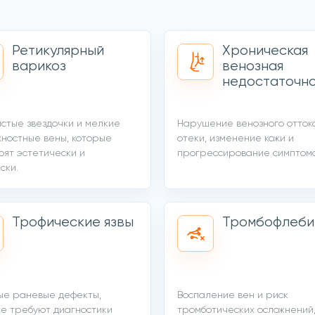
Ретикулярный
Хроническая
варикоз
венозная
недостаточн
стые звездочки и мелкие
Нарушение венозного отток
ностные вены, которые
отеки, изменение кожи и
оят эстетически и
прогрессирование симптомо
ски.
Трофические язвы
Тромбофлеби
ые раневые дефекты,
Воспаление вен и риск
е требуют диагностики
тромботических осложнений