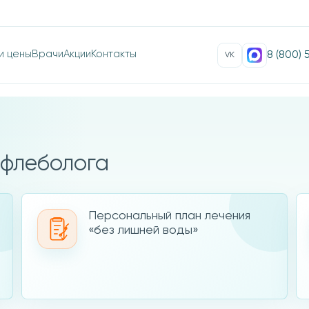
и цены
Врачи
Акции
Контакты
8 (800)
VK
Со
икоза
Вр
вр
Ст
 флеболога
вен
оль
Персональный план лечения
«без лишней воды»
иагностику
в Саратове