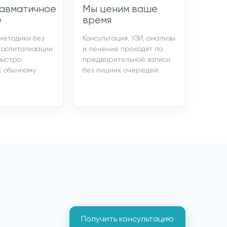
авматичное
Мы ценим ваше
е
время
методики без
Консультация, УЗИ, анализы
госпитализации
и лечение проходят по
быстро
предварительной записи
к обычному
без лишних очередей.
Получить консультацию