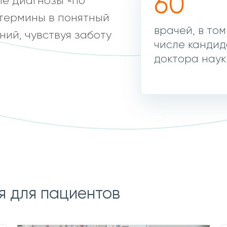
60
е диагнозы «по
термины в понятный
врачей, в том
ий, чувствуя заботу
числе кандид
доктора наук
я для пациентов