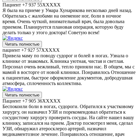
Пациент +7 937 55XXXXX
Я была на приеме у Умара Хунарикова несколько дней назад.
Обратилась с жалобами на онемение ног, боли в ночное
время. Очень чуткий, внимательный врач, была довольна
приемом. Планируется плановая операция, которую буду
делать только у этого доктора! Советую всем!
Читать полностью
пациент +7 927 57XXXXX
Привела маму по поводу судорог и болей в ногах. Узнала о
клинике от знакомых. Клиника уютная, чистая и светлая.
Персонал очень вежливый, тепло приняли нас. В общем, мы с
мамой в восторге от новой клиники. Понравилось Отношение
к пациентам, быстрое оформление документов, добродушная
атмосфера, сплоченность коллектива.
Читать полностью
Пациент +7 905 36XXXXX
Беспокоили боли в ногах, судороги. Обратился к участковому
хирургу, он назначил УЗИ​ и порекомендовал обратиться к
сосудистому хирургу проверить сосуды. На сайте нашел вашу
клинику, записался на прием. Доктор посмотрел меня, сделал
УЗИ, обнаружил атеросклероз​ артерий, назначил
медикаментозное лечение. Понравилось отношение, врач