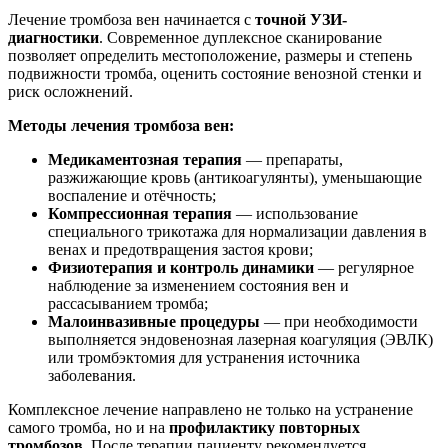
Лечение тромбоза вен начинается с
точной УЗИ-
диагностики
. Современное дуплексное сканирование
позволяет определить местоположение, размеры и степень
подвижности тромба, оценить состояние венозной стенки и
риск осложнений.
Методы лечения тромбоза вен:
Медикаментозная терапия
— препараты,
разжижающие кровь (антикоагулянты), уменьшающие
воспаление и отёчность;
Компрессионная терапия
— использование
специального трикотажа для нормализации давления в
венах и предотвращения застоя крови;
Физиотерапия и контроль динамики
— регулярное
наблюдение за изменением состояния вен и
рассасыванием тромба;
Малоинвазивные процедуры
— при необходимости
выполняется эндовенозная лазерная коагуляция (ЭВЛК)
или тромбэктомия для устранения источника
заболевания.
Комплексное лечение направлено не только на устранение
самого тромба, но и на
профилактику повторных
тромбозов
. После терапии пациенту рекомендуется