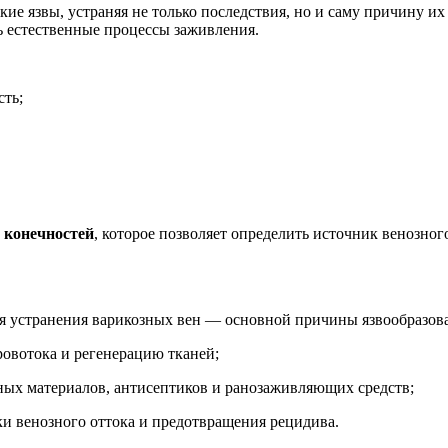
ие язвы, устраняя не только последствия, но и саму причину и
ть естественные процессы заживления.
сть;
 конечностей
, которое позволяет определить источник венозног
ля устранения варикозных вен — основной причины язвообразов
ровотока и регенерацию тканей;
ых материалов, антисептиков и ранозаживляющих средств;
и венозного оттока и предотвращения рецидива.