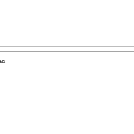
 поле пустым.
Оставьте это поле пустым.
ых.