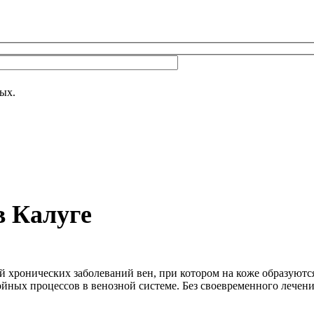
 поле пустым.
Оставьте это поле пустым.
ых.
в Калуге
 хронических заболеваний вен, при котором на коже образуютс
йных процессов в венозной системе. Без своевременного лечени