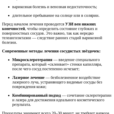
варикозная болезнь и венозная недостаточность;
длительное пребывание на солнце или в солярии.
Перед началом лечения проводится
УЗИ вен нижних
конечностей
, чтобы определить состояние глубоких и
поверхностных сосудов. Это важно, так как нередко
телеангиэктазии — следствие ранних стадий варикозной
болезни.
Современные методы лечения сосудистых звёздочек:
Микросклеротерапия
— введение специального
препарата, который «склеивает» стенки капилляра,
после чего сосуд постепенно исчезает;
Лазерное лечение
— безболезненное воздействие
лазерного луча, устраняющего видимые сосуды без
повреждения кожи;
Комбинированный подход
— сочетание склеротерапии
и лазера для достижения идеального косметического
результата.
Процедуры занимают всего 20–30 минут, не требуют наркоза