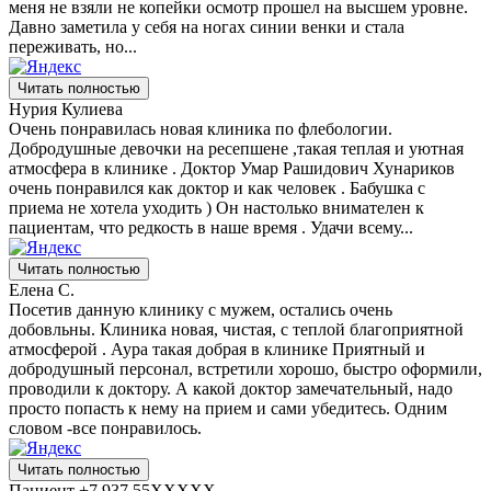
меня не взяли не копейки осмотр прошел на высшем уровне.
Давно заметила у себя на ногах синии венки и стала
переживать, но...
Читать полностью
Нурия Кулиева
Очень понравилась новая клиника по флебологии.
Добродушные девочки на ресепшене ,такая теплая и уютная
атмосфера в клинике . Доктор Умар Рашидович Хунариков
очень понравился как доктор и как человек . Бабушка с
приема не хотела уходить ) Он настолько внимателен к
пациентам, что редкость в наше время . Удачи всему...
Читать полностью
Елена С.
Посетив данную клинику с мужем, остались очень
добовльны. Клиника новая, чистая, с теплой благоприятной
атмосферой . Аура такая добрая в клинике Приятный и
добродушный персонал, встретили хорошо, быстро оформили,
проводили к доктору. А какой доктор замечательный, надо
просто попасть к нему на прием и сами убедитесь. Одним
словом -все понравилось.
Читать полностью
Пациент +7 937 55XXXXX