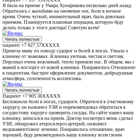
Я была на приеме у Умара Хунарикова несколько дней назад.
Обратилась с жалобами на онемение ног, боли в ночное
время. Очень чуткий, внимательный врач, была довольна
приемом. Планируется плановая операция, которую буду
делать только у этого доктора! Советую всем!
Читать полностью
пациент +7 927 57XXXXX
Привела маму по поводу судорог и болей в ногах. Узнала о
клинике от знакомых. Клиника уютная, чистая и светлая.
Персонал очень вежливый, тепло приняли нас. В общем, мы с
мамой в восторге от новой клиники. Понравилось Отношение
к пациентам, быстрое оформление документов, добродушная
атмосфера, сплоченность коллектива.
Читать полностью
Пациент +7 905 36XXXXX
Беспокоили боли в ногах, судороги. Обратился к участковому
хирургу, он назначил УЗИ​ и порекомендовал обратиться к
сосудистому хирургу проверить сосуды. На сайте нашел вашу
клинику, записался на прием. Доктор посмотрел меня, сделал
УЗИ, обнаружил атеросклероз​ артерий, назначил
медикаментозное лечение. Понравилось отношение, врач
хороший, буду рекомендовать вашу клинику всем своим